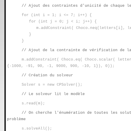
// Ajout des contraintes d'unicité de chaque l
for (int i = 1; i <= 7; i++) {
for (int j = 0; j < i; j++) {
m.addConstraint( Choco.neq(letters[i], l
}
}
// Ajout de la contrainte de vérification de l
m.addConstraint( Choco.eq( Choco.scalar( lette
{-1000, -91, 90, -1, 9000, 900, -10, 1}), 0));
// Création du solveur
Solver s = new CPSolver();
// Le solveur lit le modèle
s.read(m);
// On cherche l'énumération de toutes les solu
problème
s.solveAll();