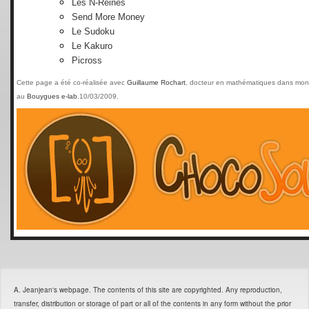
Les N-Reines
Send More Money
Le Sudoku
Le Kakuro
Picross
Cette page a été co-réalisée avec
Guillaume Rochart
, docteur en mathématiques dans mon
au
Bouygues e-lab
.10/03/2009.
A. Jeanjean's webpage. The contents of this site are copyrighted. Any reproduction,
transfer, distribution or storage of part or all of the contents in any form without the prior