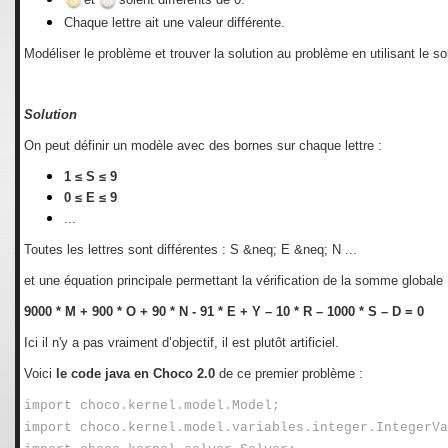
Chaque lettre ait une valeur différente.
Modéliser le problème et trouver la solution au problème en utilisant le s
Solution
On peut définir un modèle avec des bornes sur chaque lettre :
1 ≤ S ≤ 9
0 ≤ E ≤ 9
...
Toutes les lettres sont différentes : S &neq; E &neq; N ...
et une équation principale permettant la vérification de la somme globale 
9000 * M + 900 * O + 90 * N - 91 * E + Y – 10 * R – 1000 * S – D = 0
Ici il n'y a pas vraiment d’objectif, il est plutôt artificiel.
Voici
le code java en
Choco 2.0
de ce premier problème :
import choco.kernel.model.Model;
import choco.kernel.model.variables.integer.IntegerVa