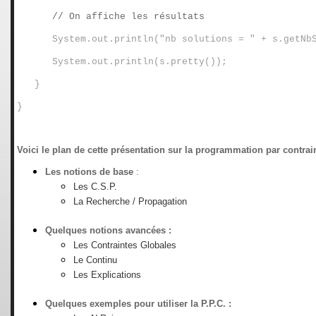
// On affiche les résultats
System.out.println("nb solutions = " + s.getNb
System.out.println(s.pretty());
}
}
Voici le plan de cette présentation sur la programmation par contrai
Les notions de base
:
Les C.S.P.
La Recherche / Propagation
Quelques notions avancées :
Les Contraintes Globales
Le Continu
Les Explications
Quelques exemples pour utiliser la P.P.C. :