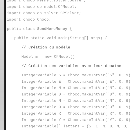
import choco.kernel.solver.Solver;
import choco.cp.model.CPModel;
import choco.cp.solver.CPSolver;
import choco.Choco;
public class
SendMoreMoney
{
public static void main(String[] args) {
// Création du modèle
Model m = new CPModel();
// Création des variables avec leur domaine
IntegerVariable S = Choco.makeIntVar("S", 0, 9
IntegerVariable E = Choco.makeIntVar("E", 0, 9
IntegerVariable N = Choco.makeIntVar("N", 0, 9
IntegerVariable D = Choco.makeIntVar("D", 0, 9
IntegerVariable M = Choco.makeIntVar("M", 0, 9
IntegerVariable O = Choco.makeIntVar("O", 0, 9
IntegerVariable R = Choco.makeIntVar("R", 0, 9
IntegerVariable Y = Choco.makeIntVar("Y", 0, 9
IntegerVariable[] letters = {S, E, N, D, M, O,