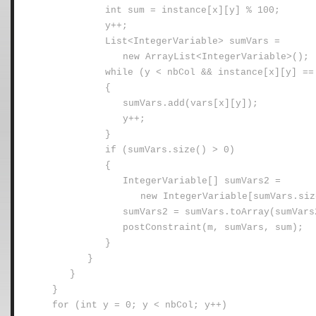
int sum = instance[x][y] % 100;
y++;
List<IntegerVariable> sumVars =
new ArrayList<IntegerVariable>();
while (y < nbCol && instance[x][y] ==
{
sumVars.add(vars[x][y]);
y++;
}
if (sumVars.size() > 0)
{
IntegerVariable[] sumVars2 =
new IntegerVariable[sumVars.siz
sumVars2 = sumVars.toArray(sumVars
postConstraint(m, sumVars, sum);
}
}
}
}
for (int y = 0; y < nbCol; y++)