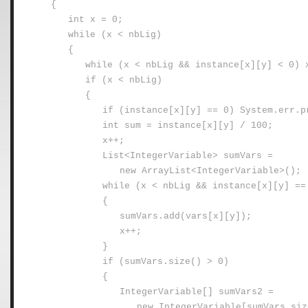
{
int x = 0;
while (x < nbLig)
{
while (x < nbLig && instance[x][y] < 0) 
if (x < nbLig)
{
if (instance[x][y] == 0) System.err.p
int sum = instance[x][y] / 100;
x++;
List<IntegerVariable> sumVars =
new ArrayList<IntegerVariable>();
while (x < nbLig && instance[x][y] ==
{
sumVars.add(vars[x][y]);
x++;
}
if (sumVars.size() > 0)
{
IntegerVariable[] sumVars2 =
new IntegerVariable[sumVars.siz