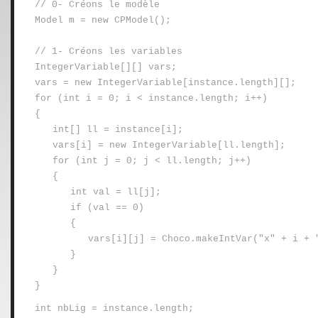
// 0- Créons le modèle
Model m = new CPModel();
// 1- Créons les variables
IntegerVariable[][] vars;
vars = new IntegerVariable[instance.length][];
for (int i = 0; i < instance.length; i++)
{
int[] ll = instance[i];
vars[i] = new IntegerVariable[ll.length];
for (int j = 0; j < ll.length; j++)
{
int val = ll[j];
if (val == 0)
{
vars[i][j] = Choco.makeIntVar("x" + i + 
}
}
}
int nbLig = instance.length;