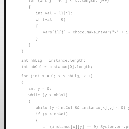
for (int j = 0; j < ll.length; j++)
{
int val = ll[j];
if (val == 0)
{
vars[i][j] = Choco.makeIntVar("x" + i
}
}
}
int nbLig = instance.length;
int nbCol = instance[0].length;
for (int x = 0; x < nbLig; x++)
{
int y = 0;
while (y < nbCol)
{
while (y < nbCol && instance[x][y] < 0) 
if (y < nbCol)
{
if (instance[x][y] == 0) System.err.p