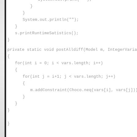
}
}
System.out.println("");
}
s.printRuntimeSatistics();
}
private static void postAlldiff(Model m, IntegerVaria
{
for(int i = 0; i < vars.length; i++)
{
for(int j = i+1; j < vars.length; j++)
{
m.addConstraint(Choco.neq(vars[i], vars[j])
}
}
}
}