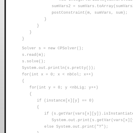
sumVars2 = sumVars.toArray(sumVars
postConstraint(m, sumVars, sum);
}
}
}
}
Solver s = new CPSolver();
s.read(m);
s.solve();
System.out.println(s.pretty());
for(int x = 0; x < nbCol; x++)
{
for(int y = 0; y <nbLig; y++)
{
if (instance[x][y] == 0)
{
if (s.getVar(vars[x][y]).isInstantiat
System.out.print(s.getVar(vars[x][
else System.out.print("?");