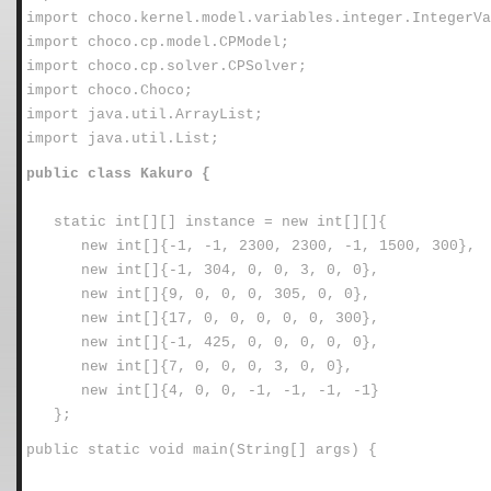
import choco.kernel.model.variables.integer.IntegerVa
import choco.cp.model.CPModel;
import choco.cp.solver.CPSolver;
import choco.Choco;
import java.util.ArrayList;
import java.util.List;
public class Kakuro {
static int[][] instance = new int[][]{
new int[]{-1, -1, 2300, 2300, -1, 1500, 300},
new int[]{-1, 304, 0, 0, 3, 0, 0},
new int[]{9, 0, 0, 0, 305, 0, 0},
new int[]{17, 0, 0, 0, 0, 0, 300},
new int[]{-1, 425, 0, 0, 0, 0, 0},
new int[]{7, 0, 0, 0, 3, 0, 0},
new int[]{4, 0, 0, -1, -1, -1, -1}
};
public static void main(String[] args) {