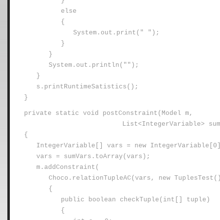
}
else
{
System.out.print(" ");
}
}
System.out.println("");
}
s.printRuntimeSatistics();
}
private static void postConstraint(Model m,
List<IntegerVariable> su
{
IntegerVariable[] vars = new IntegerVariable[0
vars = sumVars.toArray(vars);
m.addConstraint(
Choco.relationTupleAC(vars, new TuplesTest(
{
public boolean checkTuple(int[] tuple)
{