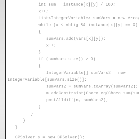
int sum = instance[x][y] / 100;
x++;
List<IntegerVariable> sumVars = new Arra
while (x < nbLig && instance[x][y] == 0)
{
sumVars.add(vars[x][y]);
x++;
}
if (sumVars.size() > 0)
{
IntegerVariable[] sumVars2 = new
IntegerVariable[sumVars.size()];
sumVars2 = sumVars.toArray(sumVars2);
m.addConstraint(Choco.eq(Choco.sum(su
postAlldiff(m, sumVars2);
}
}
}
}
CPSolver s = new CPSolver();