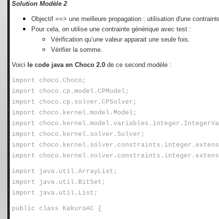
Solution Modèle 2
Objectif ==> une meilleure propagation : utilisation d'une contraint
Pour cela, on utilise une contrainte générique avec test :
Vérification qu’une valeur apparait une seule fois.
Vérifier la somme.
Voici
le code java en
Choco 2.0
de ce second modèle :
import choco.Choco;
import choco.cp.model.CPModel;
import choco.cp.solver.CPSolver;
import choco.kernel.model.Model;
import choco.kernel.model.variables.integer.IntegerVa
import choco.kernel.solver.Solver;
import choco.kernel.solver.constraints.integer.extens
import choco.kernel.solver.constraints.integer.extens
import java.util.ArrayList;
import java.util.BitSet;
import java.util.List;
public class KakuroAC {