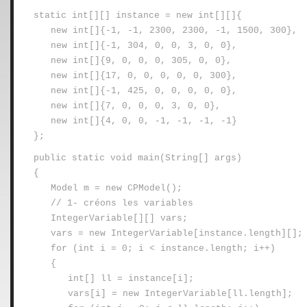
static int[][] instance = new int[][]{
new int[]{-1, -1, 2300, 2300, -1, 1500, 300},
new int[]{-1, 304, 0, 0, 3, 0, 0},
new int[]{9, 0, 0, 0, 305, 0, 0},
new int[]{17, 0, 0, 0, 0, 0, 300},
new int[]{-1, 425, 0, 0, 0, 0, 0},
new int[]{7, 0, 0, 0, 3, 0, 0},
new int[]{4, 0, 0, -1, -1, -1, -1}
};
public static void main(String[] args)
{
Model m = new CPModel();
// 1- créons les variables
IntegerVariable[][] vars;
vars = new IntegerVariable[instance.length][];
for (int i = 0; i < instance.length; i++)
{
int[] ll = instance[i];
vars[i] = new IntegerVariable[ll.length];