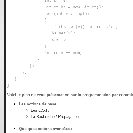
int s = 0;
BitSet bs = new BitSet();
for (int v : tuple)
{
if (bs.get(v)) return false;
bs.set(v);
s += v;
}
return s == sum;
}
})
);
}
}
Voici le plan de cette présentation sur la programmation par contrai
Les notions de base
:
Les C.S.P.
La Recherche / Propagation
Quelques notions avancées :