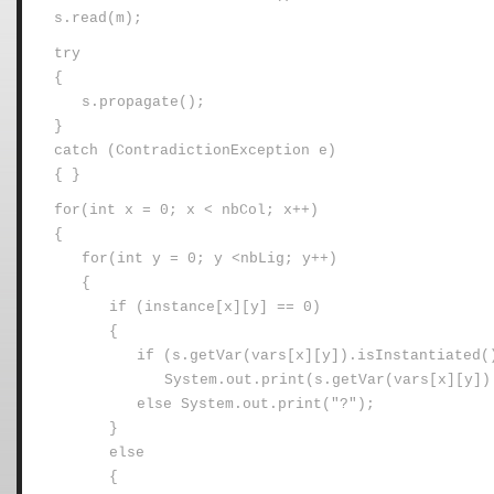
s.read(m);
try
{
s.propagate();
}
catch (ContradictionException e)
{ }
for(int x = 0; x < nbCol; x++)
{
for(int y = 0; y <nbLig; y++)
{
if (instance[x][y] == 0)
{
if (s.getVar(vars[x][y]).isInstantiated(
System.out.print(s.getVar(vars[x][y])
else System.out.print("?");
}
else
{