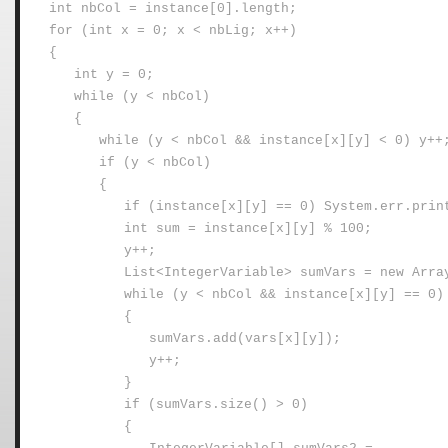
int nbCol = instance[0].length;
for (int x = 0; x < nbLig; x++)
{
int y = 0;
while (y < nbCol)
{
while (y < nbCol && instance[x][y] < 0) y++
if (y < nbCol)
{
if (instance[x][y] == 0) System.err.prin
int sum = instance[x][y] % 100;
y++;
List<IntegerVariable> sumVars = new Arra
while (y < nbCol && instance[x][y] == 0)
{
sumVars.add(vars[x][y]);
y++;
}
if (sumVars.size() > 0)
{