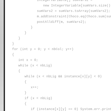
IntegerVariable[] sumVars2 =
new IntegerVariable[sumVars.size()
sumVars2 = sumVars.toArray(sumVars2);
m.addConstraint(Choco.eq(Choco.sum(su
postAlldiff(m, sumVars2);
}
}
}
}
for (int y = 0; y < nbCol; y++)
{
int x = 0;
while (x < nbLig)
{
while (x < nbLig && instance[x][y] < 0)
{
x++;
}
if (x < nbLig)
{
if (instance[x][y] == 0) System.err.prin