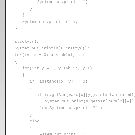
System.out.print(" ");
}
}
System.out.println("");
}
s.solve();
System.out.println(s.pretty());
for(int x = 0; x < nbCol; x++)
{
for(int y = 0; y <nbLig; y++)
{
if (instance[x][y] == 0)
{
if (s.getVar(vars[x][y]).isInstantiated(
System.out.print(s.getVar(vars[x][y])
else System.out.print("?");
}
else
{
System.out.print(" ");