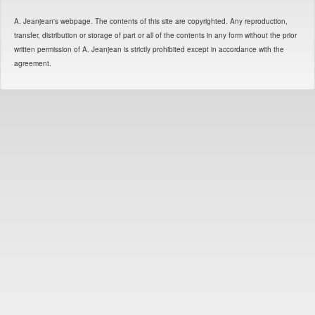
A. Jeanjean's webpage. The contents of this site are copyrighted. Any reproduction,
transfer, distribution or storage of part or all of the contents in any form without the prior
written permission of A. Jeanjean is strictly prohibited except in accordance with the
agreement.