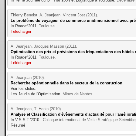
In 
7ème Journée du GT Transport et Logistique à Toulouse
, Décembre 
Thierry Benoist, A. Jeanjean, Vincent Jost (2011).
Le problème du voyageur de commerce unidimensionnel avec pr
In 
Roadef'2011
, Toulouse.
Télécharger
A. Jeanjean, Jacques Masson (2011).
Optimisation des prix et prévisions des fréquentations des hôtels
In 
Roadef'2011
, Toulouse.
Télécharger
A. Jeanjean (2010).
Recherche opérationnelle dans le secteur de la consruction
Voir les slides.
Les Jeudis de l'Optimisation.
 Mines de Nantes.
A. Jeanjean, T. Hanin (2010).
Analyse et Classification d'évènements d'actualité pour l'améliora
In 
V.S.S.T.'2010.
, Colloque international de Veille Stratégique Scienti
Résumé